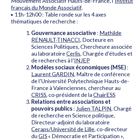
Mouvement Associatif Hauts-de-France, l’
Institut
français du Monde Associatif
.
11h-12h00 : Table ronde sur les 4 axes
thématiques de recherche :
Gouvernance associative
:
Mathilde
RENAULT-TINACCI
, Docteure en
Sciences Politiques, Chercheure associée
au laboratoire
Cerlis
, Chargée d’études et
de recherches à l’
INJEP
Modèles sociaux économiques (MSE)
:
Laurent GARDIN
, Maître de conférence
de l’Université Polytechnique Hauts-de-
France à Valenciennes, chercheur au
CRISS
, co-président de la
ChairESS
Relations entre associations et
pouvoirs publics
:
Julien TALPIN
, Chargé
de recherche en Science politique,
Directeur-adjoint du laboratoire
Ceraps/Université de Lille
, co-directeur
du
GIS
« Démocratie et Participation »,