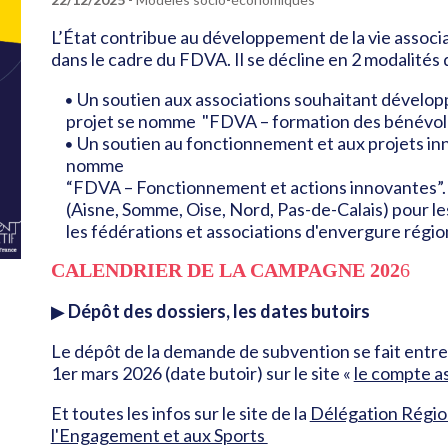
L’État contribue au développement de la vie associa
dans le cadre du FDVA. Il se décline en 2 modalités
Un soutien aux associations souhaitant développ
projet se nomme "FDVA – formation des bénévoles".
Un soutien au fonctionnement et aux projets inno
nomme
“FDVA – Fonctionnement et actions innovantes”. 
(Aisne, Somme, Oise, Nord, Pas-de-Calais) pour l
les fédérations et associations d'envergure rég
CALENDRIER DE LA CAMPAGNE 202
6
▶
Dépôt des dossiers, les dates butoirs
Le dépôt de la demande de subvention se fait entre l
1er mars 2026 (date butoir) sur le site «
le compte a
Et toutes les infos sur le site de la
Délégation Régio
l'Engagement et aux Sports