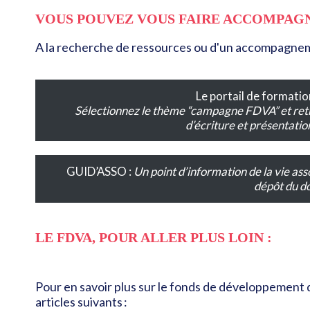
VOUS POUVEZ VOUS FAIRE ACCOMPAG
A la recherche de ressources ou d'un accompagnem
Le portail de formatio
Sélectionnez le thème “campagne FDVA” et retro
d’écriture et présentati
GUID’ASSO :
Un point d’information de la vie as
dépôt du do
LE FDVA, POUR ALLER PLUS LOIN :
Pour en savoir plus sur le fonds de développement d
articles suivants :