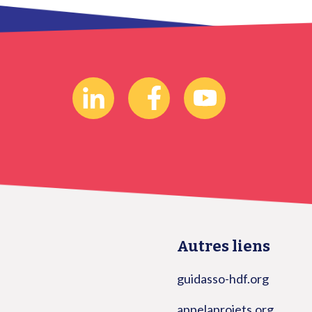
Autres liens
guidasso-hdf.org
appelaprojets.org